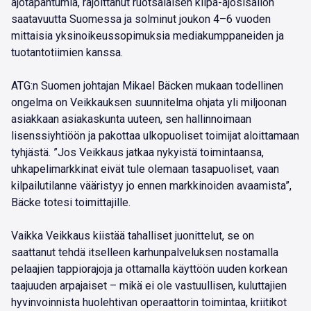
ajotapahtumia, rajoittanut ruotsalaisen kilpa-ajosisällön
saatavuutta Suomessa ja solminut joukon 4–6 vuoden
mittaisia yksinoikeussopimuksia mediakumppaneiden ja
tuotantotiimien kanssa.
ATG:n Suomen johtajan Mikael Bäcken mukaan todellinen
ongelma on Veikkauksen suunnitelma ohjata yli miljoonan
asiakkaan asiakaskunta uuteen, sen hallinnoimaan
lisenssiyhtiöön ja pakottaa ulkopuoliset toimijat aloittamaan
tyhjästä. ”Jos Veikkaus jatkaa nykyistä toimintaansa,
uhkapelimarkkinat eivät tule olemaan tasapuoliset, vaan
kilpailutilanne vääristyy jo ennen markkinoiden avaamista”,
Bäcke totesi toimittajille.
Vaikka Veikkaus kiistää tahalliset juonittelut, se on
saattanut tehdä itselleen karhunpalveluksen nostamalla
pelaajien tappiorajoja ja ottamalla käyttöön uuden korkean
taajuuden arpajaiset – mikä ei ole vastuullisen, kuluttajien
hyvinvoinnista huolehtivan operaattorin toimintaa, kriitikot