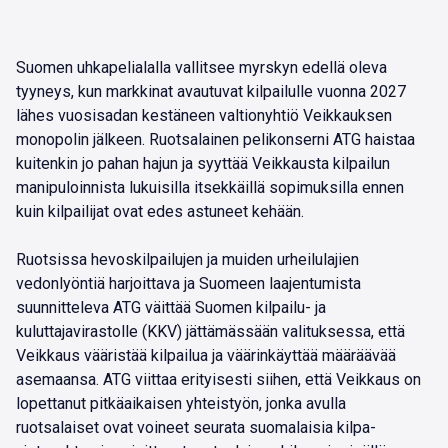
Suomen uhkapelialalla vallitsee myrskyn edellä oleva
tyyneys, kun markkinat avautuvat kilpailulle vuonna 2027
lähes vuosisadan kestäneen valtionyhtiö Veikkauksen
monopolin jälkeen. Ruotsalainen pelikonserni ATG haistaa
kuitenkin jo pahan hajun ja syyttää Veikkausta kilpailun
manipuloinnista lukuisilla itsekkäillä sopimuksilla ennen
kuin kilpailijat ovat edes astuneet kehään.
Ruotsissa hevoskilpailujen ja muiden urheilulajien
vedonlyöntiä harjoittava ja Suomeen laajentumista
suunnitteleva ATG väittää Suomen kilpailu- ja
kuluttajavirastolle (KKV) jättämässään valituksessa, että
Veikkaus vääristää kilpailua ja väärinkäyttää määräävää
asemaansa. ATG viittaa erityisesti siihen, että Veikkaus on
lopettanut pitkäaikaisen yhteistyön, jonka avulla
ruotsalaiset ovat voineet seurata suomalaisia kilpa-