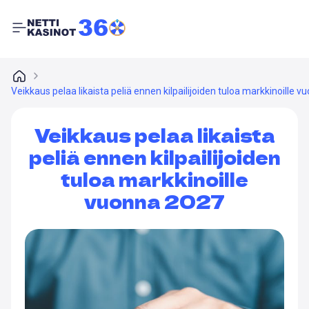
Veikkaus pelaa likaista peliä ennen kilpailijoiden tuloa markkinoille 
Veikkaus pelaa likaista
peliä ennen kilpailijoiden
tuloa markkinoille
vuonna 2027