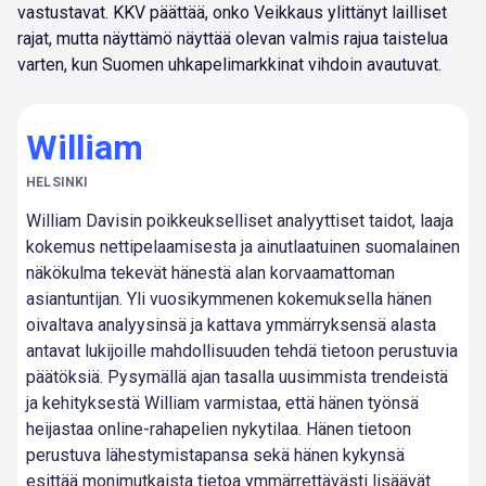
vastustavat. KKV päättää, onko Veikkaus ylittänyt lailliset
rajat, mutta näyttämö näyttää olevan valmis rajua taistelua
varten, kun Suomen uhkapelimarkkinat vihdoin avautuvat.
William
HELSINKI
William Davisin poikkeukselliset analyyttiset taidot, laaja
kokemus nettipelaamisesta ja ainutlaatuinen suomalainen
näkökulma tekevät hänestä alan korvaamattoman
asiantuntijan. Yli vuosikymmenen kokemuksella hänen
oivaltava analyysinsä ja kattava ymmärryksensä alasta
antavat lukijoille mahdollisuuden tehdä tietoon perustuvia
päätöksiä. Pysymällä ajan tasalla uusimmista trendeistä
ja kehityksestä William varmistaa, että hänen työnsä
heijastaa online-rahapelien nykytilaa. Hänen tietoon
perustuva lähestymistapansa sekä hänen kykynsä
esittää monimutkaista tietoa ymmärrettävästi lisäävät