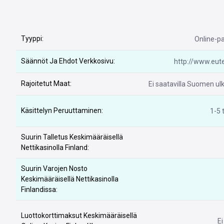
Tyyppi:
Online-pa
Säännöt Ja Ehdot Verkkosivu:
http://www.eute
Rajoitetut Maat:
Ei saatavilla Suomen ul
Käsittelyn Peruuttaminen:
1-5 
Suurin Talletus Keskimääräisellä
Nettikasinolla Finland:
Suurin Varojen Nosto
Keskimääräisellä Nettikasinolla
Finlandissa:
Luottokorttimaksut Keskimääräisellä
Ei