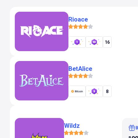
Rioace
16
BetAlice
8
Wildz