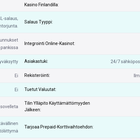
Kasino Finlandilla:
L-salaus,
Salaus Tyyppi:
torjunta.
tunnukset
Integrointi Online-Kasinot:
 pankissa
Asiakastuki:
hyväksytty
24/7 sähköposti
Rekisteröinti:
Ei
Ilm
Tuetut Valuutat:
Ei
Tilin Ylläpito Käyttämättömyyden
 sovelleta
Jälkeen:
tävällinen
Tarjoaa Prepaid-Korttivaihtoehdon:
töliittymä