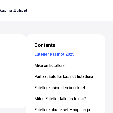
kasinot
Uutiset
Сontents
Euteller kasinot 2025
Mikä on Euteller?
Parhaat Euteller kasinot listattuna
Euteller kasinoiden bonukset
Miten Euteller talletus toimii?
Euteller kotiutukset – nopeus ja