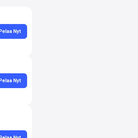
Pelaa Nyt
Pelaa Nyt
Pelaa Nyt