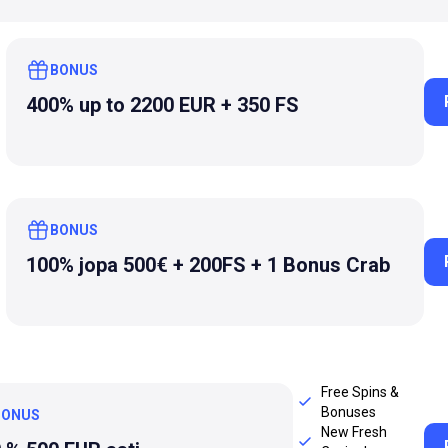
BONUS
400% up to 2200 EUR + 350 FS
BONUS
100% jopa 500€ + 200FS + 1 Bonus Crab
Free Spins &
Bonuses
BONUS
New Fresh