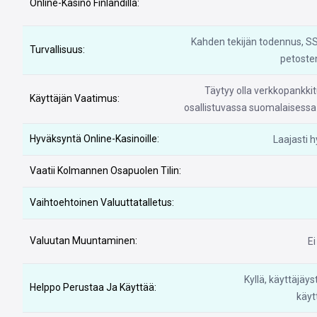
Online-Kasino Finlandilla:
Kahden tekijän todennus, SS
Turvallisuus:
petosten
Täytyy olla verkkopankki
Käyttäjän Vaatimus:
osallistuvassa suomalaisessa
Hyväksyntä Online-Kasinoille:
Laajasti 
Vaatii Kolmannen Osapuolen Tilin:
Vaihtoehtoinen Valuuttatalletus:
Valuutan Muuntaminen:
Ei
Kyllä, käyttäjäys
Helppo Perustaa Ja Käyttää:
käyt