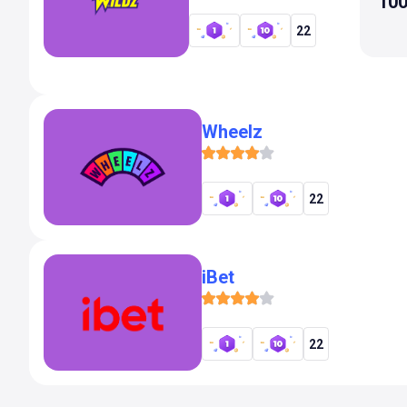
100
22
Wheelz
22
iBet
22