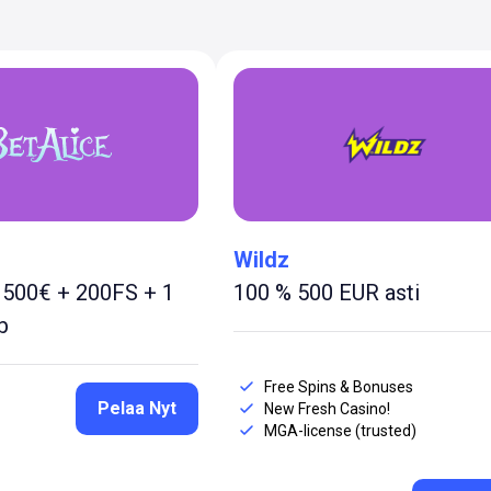
Wildz
 500€ + 200FS + 1
100 % 500 EUR asti
b
Free Spins & Bonuses
Pelaa Nyt
New Fresh Casino!
MGA-license (trusted)