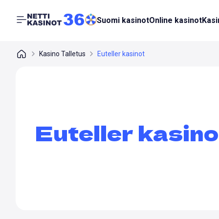
Suomi kasinot
Online kasinot
Kasi
Kasino Talletus
Euteller kasinot
Euteller kasino