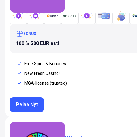
BONUS
100 % 500 EUR asti
Free Spins & Bonuses
New Fresh Casino!
MGA-license (trusted)
Pelaa Nyt