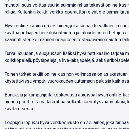
mahdollisuus voittaa suuria summia rahaa tekevät online-kasinoi
rahaa. Kuitenkin kaikki verkko-operaattori eivät ole samanlais
Hyvä online-kasino on sellainen, joka tarjoaa turvallisen ja suo
käyttöä pelaajien henkilökohtaisten ja taloudellisten tietojen
säännöllisten kolmannen osapuolen testausviranomaisten tark
Turvallisuuden ja suojauksen lisäksi hyvä nettikasino tarjoaa m
kolikkopelejä, pöytäpelejä ja live-jakajapelejä, sekä erikoispel
Toinen tärkeä tekijä online-casinon valinnassa on asiakastuen l
käytettävissä ympäri vuorokauden auttamaan pelaajia kaikiss
Bonuksia ja kampanjoita koskevissa asioissa hyvän online-kasinon
hienoa printtiä. Tämä tarkoittaa selkeitä kierrätysvaatimuksia, 
käyttämisestä.
Loppujen lopuksi hyvä verkkosivusto on sellainen, joka tarjoaa 