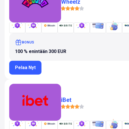
Wheelz
BONUS
100 % enintään 300 EUR
Pelaa Nyt
iBet