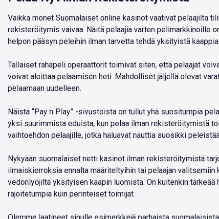
Vaikka monet Suomalaiset online kasinot vaativat pelaajilta til
rekisteröitymis vaivaa. Näitä pelaajia varten pelimarkkinoille 
helpon pääsyn peleihin ilman tarvetta tehdä yksityistä kaappia
Tällaiset rahapeli operaattorit toimivat siten, että pelaajat vo
voivat aloittaa pelaamisen heti. Mahdolliset jäljellä olevat vara
pelaamaan uudelleen.
Näistä “Pay n Play” -sivustoista on tullut yhä suositumpia pe
yksi suurimmista eduista, kun pelaa ilman rekisteröitymistä toi
vaihtoehdon pelaajille, jotka haluavat nauttia suosikki peleistä
Nykyään suomalaiset netti kasinot ilman rekisteröitymistä tarjo
ilmaiskierroksia ennalta määriteltyihin tai pelaajan valitsemiin k
vedonlyöjiltä yksityisen kaapin luomista. On kuitenkin tärkeää
rajoitetumpia kuin perinteiset toimijat.
Olemme laatineet sinulle esimerkkejä parhaista suomalaisista o