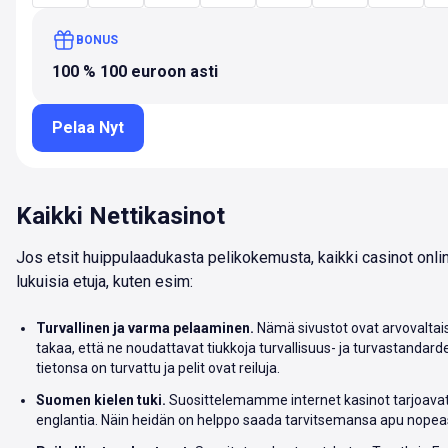
BONUS
100 % 100 euroon asti
Pelaa Nyt
Kaikki Nettikasinot
Jos etsit huippulaadukasta pelikokemusta, kaikki casinot onlin
lukuisia etuja, kuten esim:
Turvallinen ja varma pelaaminen.
Nämä sivustot ovat arvovaltais
takaa, että ne noudattavat tiukkoja turvallisuus- ja turvastandardej
tietonsa on turvattu ja pelit ovat reiluja.
Suomen kielen tuki.
Suosittelemamme internet kasinot tarjoavat as
englantia. Näin heidän on helppo saada tarvitsemansa apu nopeas