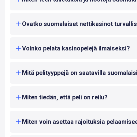
Ovatko suomalaiset nettikasinot turvallis
Voinko pelata kasinopelejä ilmaiseksi?
Mitä pelityyppejä on saatavilla suomalaisi
Miten tiedän, että peli on reilu?
Miten voin asettaa rajoituksia pelaamisee