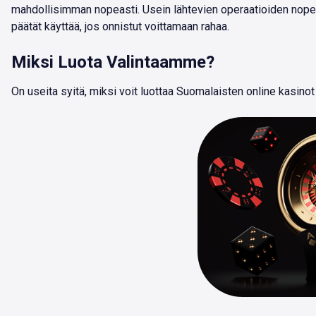
mahdollisimman nopeasti. Usein lähtevien operaatioiden nope
päätät käyttää, jos onnistut voittamaan rahaa.
Miksi Luota Valintaamme?
On useita syitä, miksi voit luottaa Suomalaisten online kasin