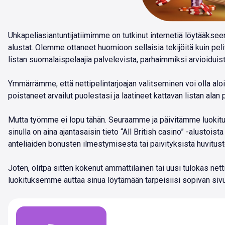
Uhkapeliasiantuntijatiimimme on tutkinut internetiä löytääkse
alustat. Olemme ottaneet huomioon sellaisia tekijöitä kuin p
listan suomalaispelaajia palvelevista, parhaimmiksi arvioiduist
Ymmärrämme, että nettipelintarjoajan valitseminen voi olla aloit
poistaneet arvailut puolestasi ja laatineet kattavan listan alan p
Mutta työmme ei lopu tähän. Seuraamme ja päivitämme luokitust
sinulla on aina ajantasaisin tieto “All British casino” -alustois
anteliaiden bonusten ilmestymisestä tai päivityksistä huvituste
Joten, olitpa sitten kokenut ammattilainen tai uusi tulokas ne
luokituksemme auttaa sinua löytämään tarpeisiisi sopivan sivust