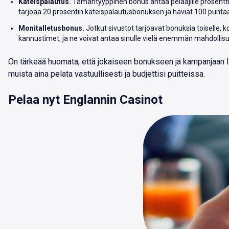
Käteispalautus.
Tämäntyyppinen bonus antaa pelaajille prosentt
tarjoaa 20 prosentin käteispalautusbonuksen ja häviät 100 punta
Monitalletusbonus.
Jotkut sivustot tarjoavat bonuksia toiselle, ko
kannustimet, ja ne voivat antaa sinulle vielä enemmän mahdollis
On tärkeää huomata, että jokaiseen bonukseen ja kampanjaan liit
muista aina pelata vastuullisesti ja budjettisi puitteissa.
Pelaa nyt Englannin Casinot