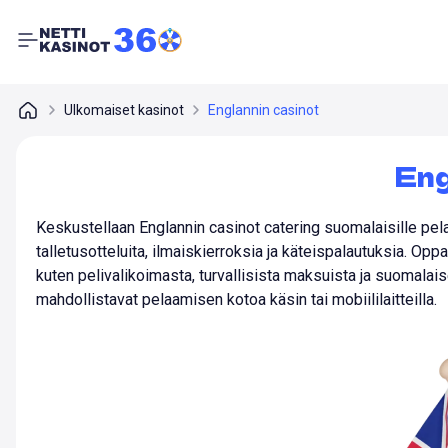
Ulkomaiset kasinot
Englannin casinot
Eng
Keskustellaan Englannin casinot catering suomalaisille pela
talletusotteluita, ilmaiskierroksia ja käteispalautuksia. Op
kuten pelivalikoimasta, turvallisista maksuista ja suomalais
mahdollistavat pelaamisen kotoa käsin tai mobiililaitteilla.