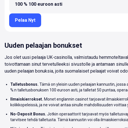
100 % 100 euroon asti
Pelaa Nyt
Uuden pelaajan bonukset
Jos olet uusi pelaaja UK-casinolla, valmistaudu hemmoteltavak
toivottamaan sinut tervetulleeksi sivustolle ja antamaan sinull
uuden pelaajan bonuksia, joita suomalaiset pelaajat voivat odott
Talletusbonus.
Tämä on yleisin uuden pelaajan kannustin, jossa a
%:n talletusbonuksen 100 euroon asti, ja talletat 50 puntaa, operaa
Ilmaiskierrokset.
Monet englannin casinot tarjoavat ilmaiskierrok
kolikkopeleissä, ja ne voivat antaa sinulle mahdollisuuden voittaa
No-Deposit Bonus.
Jotkin operaattorit tarjoavat myös talletusva
tarvitsee tehdä talletusta. Tämä kannustin voi olla ilmaiskierroks