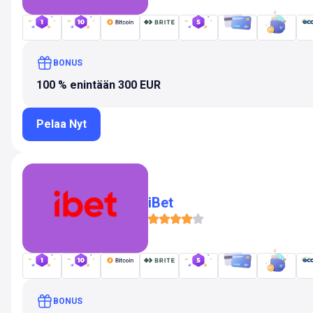
BONUS
100 % enintään 300 EUR
Pelaa Nyt
iBet
BONUS