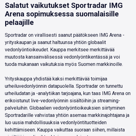
Salatut vaikutukset Sportradar IMG
Arena sopimuksessa suomalaisille
pelaajille
Sportradar on virallisesti saanut päätökseen IMG Arena -
yrityskaupan ja saanut haltuunsa yhtiön globaalit
vedonlyöntioikeudet. Kauppa merkitsee merkittävää
muutosta kansainvälisessä vedonlyöntikentässä ja voi
tuoda mukanaan vaikutuksia myös Suomen markkinoille.
Yrityskauppa yhdistää kaksi merkittävää toimijaa
urheiluvedonlyönnin datapuolella. Sportradar on tunnettu
urheiludatan ja -analytiikan tarjoajana, kun taas IMG Arena on
erikoistunut live-vedonlyönnin sisältöihin ja streaming-
palveluihin. Globaalien vedonlyöntioikeuksien siirtyminen
Sportradarille vahvistaa yhtiön asemaa markkinajohtajana ja
luo uusia mahdollisuuksia vedonlyöntituotteiden
kehittämiseen. Kauppa vaikuttaa suoraan siihen, millaista