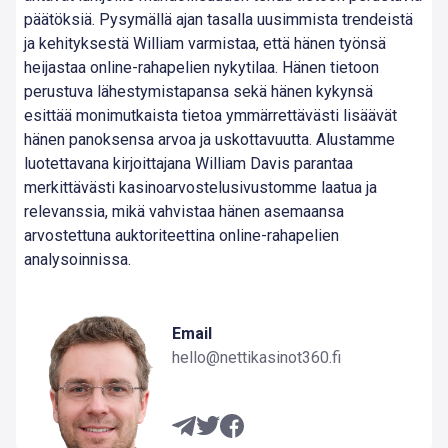
päätöksiä. Pysymällä ajan tasalla uusimmista trendeistä
ja kehityksestä William varmistaa, että hänen työnsä
heijastaa online-rahapelien nykytilaa. Hänen tietoon
perustuva lähestymistapansa sekä hänen kykynsä
esittää monimutkaista tietoa ymmärrettävästi lisäävät
hänen panoksensa arvoa ja uskottavuutta. Alustamme
luotettavana kirjoittajana William Davis parantaa
merkittävästi kasinoarvostelusivustomme laatua ja
relevanssia, mikä vahvistaa hänen asemaansa
arvostettuna auktoriteettina online-rahapelien
analysoinnissa.
Email
hello@nettikasinot360.fi