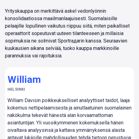
Yrityskauppa on merkittävä askel vedonlyönnin
konsolidaatiossa maailmanlaajuisesti. Suomalaisille
pelaajille lopullinen vaikutus riippuu siitä, miten paikalliset
operaattorit sopeutuvat uuteen tilanteeseen ja millaisia
sopimuksia ne solmivat Sportrадаrin kanssa. Seuraavien
kuukausien aikana selviää, tuoko kauppa markkinoille
parannuksia vai rajoituksia.
William
HELSINKI
William Davisin poikkeukselliset analyyttiset taidot, laaja
kokemus nettipelaamisesta ja ainutlaatuinen suomalainen
näkökulma tekevät hänestä alan korvaamattoman
asiantuntijan. Yli vuosikymmenen kokemuksella hänen
oivaltava analyysinsä ja kattava ymmärryksensä alasta
antavat lukijoille mahdollisuuden tehdä tietoon perustuvia