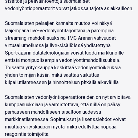
sisältöä ja pelivaihtoehtoja suomalaiset
vedonlyöntioperaattorit voivat jatkossa tarjota asiakkailleen.
Suomalaisten pelaajien kannalta muutos voi näkyä
laajempana live-vedonlyöntitarjontana ja parempina
streaming-mahdollisuuksina. IMG Arenan vahvuudet
virtuaaliurheilussa ja live-sisällöissä yhdistettynä
Sportrадаrin datateknologiaan voivat tuoda markkinoille
entistä monipuolisempia vedonlyöntimahdollisuuksia.
Toisaalta yrityskauppa keskittää vedonlyöntioikeuksia
yhden toimijan käsiin, mikä saattaa vaikuttaa
kilpailutilanteeseen ja hinnoitteluun pitkällä aikavälillä.
Suomalaisten vedonlyöntioperaattoreiden on nyt arvioitava
kumppanuuksiaan ja varmistettava, että niillä on pääsy
parhaaseen mahdolliseen sisältöön uudessa
markkinatilanteessa. Sopimukset ja lisenssiehdot voivat
muuttua yrityskaupan myötä, mikä edellyttää nopeaa
reagointia toimijoilta.