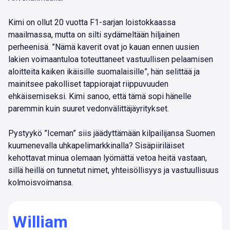
Kimi on ollut 20 vuotta F1-sarjan loistokkaassa
maailmassa, mutta on silti sydämeltään hiljainen
perheenisä. ”Nämä kaverit ovat jo kauan ennen uusien
lakien voimaantuloa toteuttaneet vastuullisen pelaamisen
aloitteita kaiken ikäisille suomalaisille”, hän selittää ja
mainitsee pakolliset tappiorajat riippuvuuden
ehkäisemiseksi. Kimi sanoo, että tämä sopi hänelle
paremmin kuin suuret vedonvälittäjäyritykset.
Pystyykö ”Iceman” siis jäädyttämään kilpailijansa Suomen
kuumenevalla uhkapelimarkkinalla? Sisäpiiriläiset
kehottavat minua olemaan lyömättä vetoa heitä vastaan,
sillä heillä on tunnetut nimet, yhteisöllisyys ja vastuullisuus
kolmoisvoimansa.
William