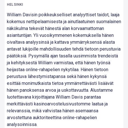
HELSINKI
William Davisin poikkeukselliset analyyttiset taidot, laaja
kokemus nettipelaamisesta ja ainutlaatuinen suomalainen
näkökulma tekevät hänestä alan korvaamattoman
asiantuntijan. Yli vuosikymmenen kokemuksella hänen
oivaltava analyysinsä ja kattava ymmärryksensä alasta
antavat lukijoille mahdollisuuden tehdä tietoon perustuvia
päätöksiä. Pysymällä ajan tasalla uusimmista trendeistä
ja kehityksestä William varmistaa, että hänen työnsä
heijastaa online-rahapelien nykytilaa. Hänen tietoon
perustuva lähestymistapansa sekä hänen kykynsä
esittää monimutkaista tietoa ymmärrettävästi lisäävät
hänen panoksensa arvoa ja uskottavuutta. Alustamme
luotettavana kirjoittajana William Davis parantaa
merkittävästi kasinoarvostelusivustomme laatua ja
relevanssia, mikä vahvistaa hänen asemaansa
arvostettuna auktoriteettina online-rahapelien
analysoinnissa.