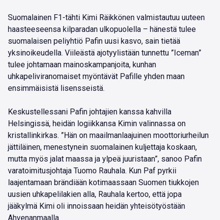
Suomalainen F1-tähti Kimi Räikkönen valmistautuu uuteen
haasteeseensa kilparadan ulkopuolella – hänestä tulee
suomalaisen peliyhtiö Pafin uusi kasvo, sain tietää
yksinoikeudella. Viileästä ajotyylistään tunnettu ”Iceman”
tulee johtamaan mainoskampanjoita, kunhan
uhkapeliviranomaiset myöntävät Pafille yhden maan
ensimmäisistä lisensseistä.
Keskustellessani Pafin johtajien kanssa kahvilla
Helsingissä, heidän logiikkansa Kimin valinnassa on
kristallinkirkas. ”Hän on maailmanlaajuinen moottoriurheilun
jättiläinen, menestynein suomalainen kuljettaja koskaan,
mutta myös jalat maassa ja ylpeä juuristaan”, sanoo Pafin
varatoimitusjohtaja Tuomo Rauhala. Kun Paf pyrkii
laajentamaan brändiään kotimaassaan Suomen tiukkojen
uusien uhkapelilakien alla, Rauhala kertoo, että jopa
jääkylmä Kimi oli innoissaan heidän yhteisötyöstään
Ahvenanmaalla.