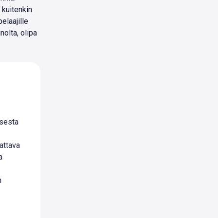
 kuitenkin
elaajille
nolta, olipa
isesta
attava
a
n