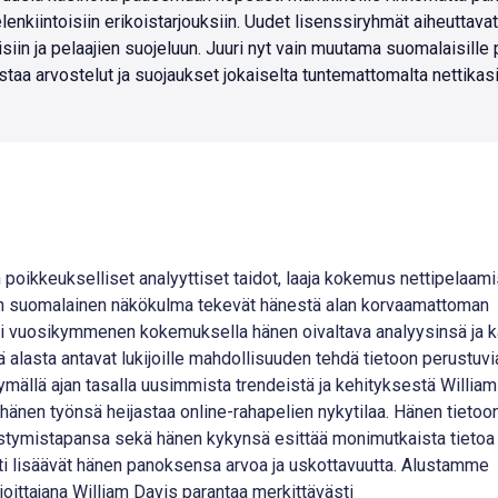
lenkiintoisiin erikoistarjouksiin. Uudet lisenssiryhmät aiheuttavat
eisiin ja pelaajien suojeluun. Juuri nyt vain muutama suomalaisille p
taa arvostelut ja suojaukset jokaiselta tuntemattomalta nettikasi
m
 poikkeukselliset analyyttiset taidot, laaja kokemus nettipelaam
nen suomalainen näkökulma tekevät hänestä alan korvaamattoman
 Yli vuosikymmenen kokemuksella hänen oivaltava analyysinsä ja k
alasta antavat lukijoille mahdollisuuden tehdä tietoon perustuvi
mällä ajan tasalla uusimmista trendeistä ja kehityksestä William
 hänen työnsä heijastaa online-rahapelien nykytilaa. Hänen tietoo
stymistapansa sekä hänen kykynsä esittää monimutkaista tietoa
i lisäävät hänen panoksensa arvoa ja uskottavuutta. Alustamme
rjoittajana William Davis parantaa merkittävästi