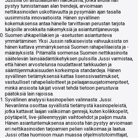
Jussilla on ainutlaatuinen näkökulma, jonka avulla hän
pystyy tunnistamaan alan trendejä, arvioimaan
nettikasinoiden uskottavuutta ja pysymään ajan tasalla
uusimmista innovaatioista. Hänen syvällinen
kokemuksensa antaa hänelle tarvittavan perustan tarjota
lukijoille arvokkaita näkemyksiä ja asiantuntijaneuvoja.
Suomen uhkapelilakien ja -asetusten asiantunteva
ymmärtäminen: Yksi Jussin ratkaisevista vahvuuksista on
hänen kattava ymmärryksensä Suomen rahapelilaeista ja -
määräyksistä. Pitämällä sormensa Suomen nettikasinoita
säätelevän lainsäädäntökehyksen pulssilla Jussi varmistaa,
että hänen arvostelunsa noudattavat tarkkuuden ja
sääntöjenmukaisuuden korkeimpia standardeja. Hänen
syvällinen tietämyksensä kattaa lisenssivaatimukset,
vastuulliset rahapelialoitteet ja pelaajansuojatoimenpiteet,
minkä ansiosta lukijat voivat tehdä tietoon perustuvia
päätöksiä lain rajoissa.
Syvällinen analyysi kasinopelien valinnasta: Jussi
Nevanlinna osoittaa syvällistä tietämystä kasinopeleistä,
jotka kattavat laajan valikoiman genrejä, kuten kolikkopelit,
pöytäpelit, live-jälleenmyyjän vaihtoehdot ja paljon muuta.
Hänen asiantuntemuksensa ansiosta hän pystyy arvioimaan
eri nettikasinoiden tarjoamien pelien valikoimaa ja laatua.
Jussi ottaa huomioon muun muassa ohjelmistotoimittajat,