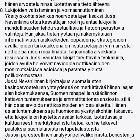
hänen arvosteluihinsa luotettavana tietolähteenä.
Lukijoiden valistaminen ja voimaannuttaminen:
Yksityiskohtaisten kasinoarvostelujen lisäksi Jussi
Nevanlinna ottaa kasvattajan roolin ja antaa lukijoille
mahdollisuuden tehdä vastuullisia ja tietoon perustuvia
valintoja. Hän jakaa tietämystään ja näkemyksiään
informatiivisten artikkeleiden, oppaiden ja strategioiden
avulla, joiden tarkoituksena on lisätä pelaajien ymmärrystä
nettipelaamisen maailmasta. Tarjoamalla arvokkaita
resursseja Jussi varustaa lukijat tarvittavilla työkaluilla,
joiden avulla he voivat navigoida nettikasinoiden
monimutkaisissa asioissa ja parantaa yleistä
pelikokemustaan.
Jussi Nevanlinnan kirjoittajuus suomalaisten
kasinoarvostelujen yhteydessä on merkittävää hänen laajan
alan kokemuksensa, Suomen rahapelilainsäädännön
kattavan tuntemuksensa ja ammattitaitonsa ansiosta, sillä
hän osaa arvioida nettikasinoiden eri osa-alueita. Hänen
asiantuntemuksensa ja huomionsa yksityiskohtiin takaavat,
että lukijoilla on käytettävissään tarkkaa, luotettavaa ja
kulttuurisesti merkityksellistä tietoa, kun he tekevät
päätöksiä suomalaisista nettipelialustoista.
Jussin perusteellinen analyysi pelivalikoimista, bonusten ja