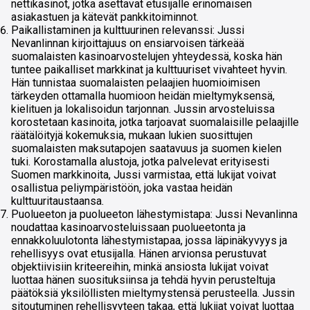
nettikasinot, jotka asettavat etusijalle erinomaisen
asiakastuen ja kätevät pankkitoiminnot.
Paikallistaminen ja kulttuurinen relevanssi: Jussi
Nevanlinnan kirjoittajuus on ensiarvoisen tärkeää
suomalaisten kasinoarvostelujen yhteydessä, koska hän
tuntee paikalliset markkinat ja kulttuuriset vivahteet hyvin.
Hän tunnistaa suomalaisten pelaajien huomioimisen
tärkeyden ottamalla huomioon heidän mieltymyksensä,
kielituen ja lokalisoidun tarjonnan. Jussin arvosteluissa
korostetaan kasinoita, jotka tarjoavat suomalaisille pelaajille
räätälöityjä kokemuksia, mukaan lukien suosittujen
suomalaisten maksutapojen saatavuus ja suomen kielen
tuki. Korostamalla alustoja, jotka palvelevat erityisesti
Suomen markkinoita, Jussi varmistaa, että lukijat voivat
osallistua peliympäristöön, joka vastaa heidän
kulttuuritaustaansa.
Puolueeton ja puolueeton lähestymistapa: Jussi Nevanlinna
noudattaa kasinoarvosteluissaan puolueetonta ja
ennakkoluulotonta lähestymistapaa, jossa läpinäkyvyys ja
rehellisyys ovat etusijalla. Hänen arvionsa perustuvat
objektiivisiin kriteereihin, minkä ansiosta lukijat voivat
luottaa hänen suosituksiinsa ja tehdä hyvin perusteltuja
päätöksiä yksilöllisten mieltymystensä perusteella. Jussin
sitoutuminen rehellisyyteen takaa, että lukijat voivat luottaa